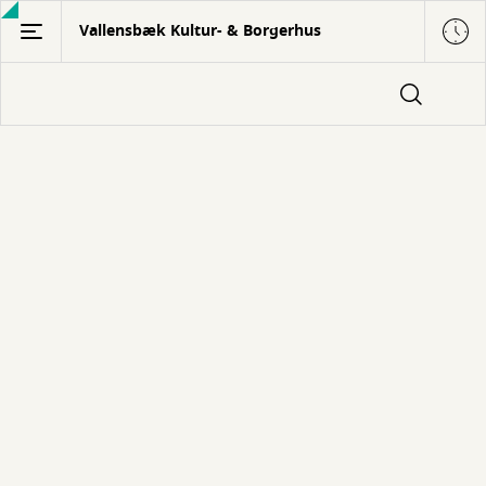
Gå
Vallensbæk Kultur- & Borgerhus
til
hovedindhold