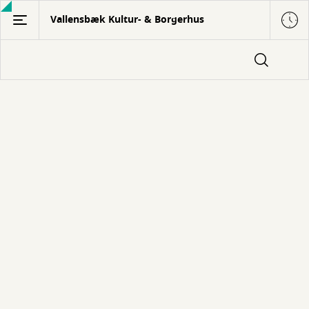
Gå
Vallensbæk Kultur- & Borgerhus
til
hovedindhold