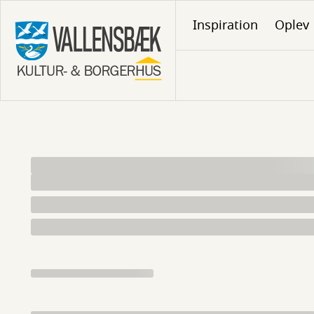
Gå
Inspiration
Oplev
til
hovedindhold