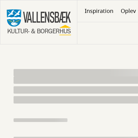
Gå
Inspiration
Oplev
til
hovedindhold