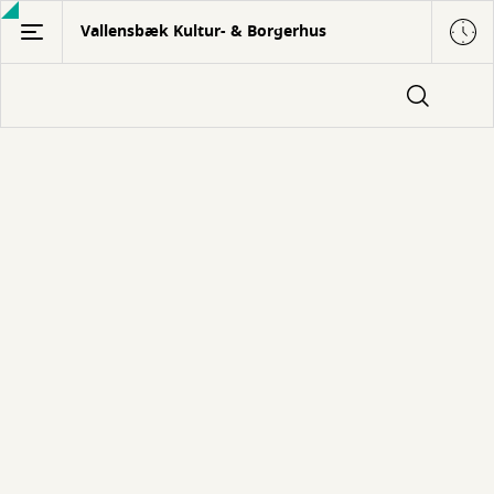
Gå
Vallensbæk Kultur- & Borgerhus
til
hovedindhold