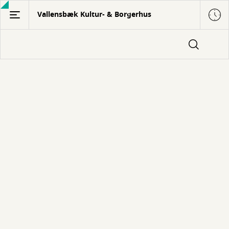
Gå
Vallensbæk Kultur- & Borgerhus
til
hovedindhold