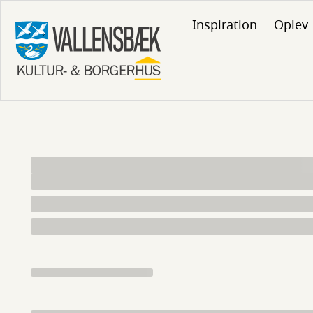
Gå
Inspiration
Oplev
til
hovedindhold