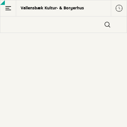
Gå
Vallensbæk Kultur- & Borgerhus
til
hovedindhold