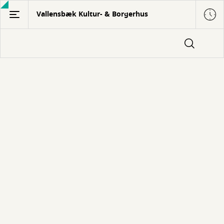
Gå
Vallensbæk Kultur- & Borgerhus
til
hovedindhold