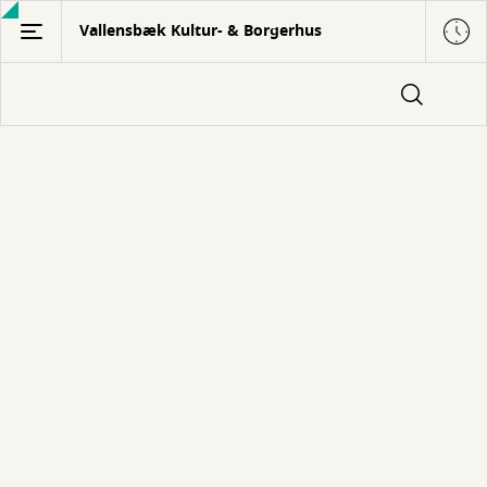
Gå
Vallensbæk Kultur- & Borgerhus
til
hovedindhold