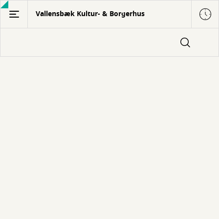
Gå
Vallensbæk Kultur- & Borgerhus
til
hovedindhold