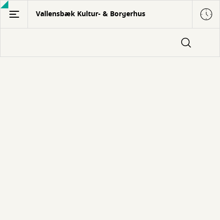
Gå
Vallensbæk Kultur- & Borgerhus
til
hovedindhold