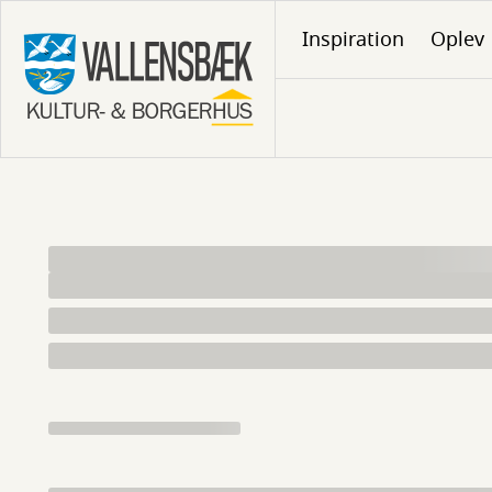
Gå
Inspiration
Oplev
til
hovedindhold