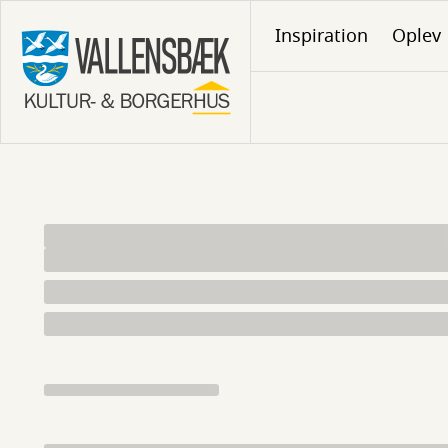
Gå
Inspiration
Oplev
til
hovedindhold