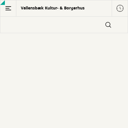
Gå
Vallensbæk Kultur- & Borgerhus
til
hovedindhold