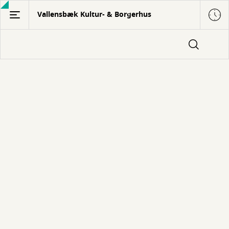
Gå
Vallensbæk Kultur- & Borgerhus
til
hovedindhold