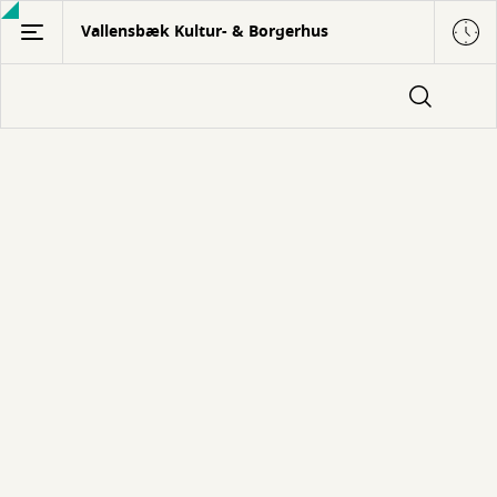
Gå
Vallensbæk Kultur- & Borgerhus
til
hovedindhold