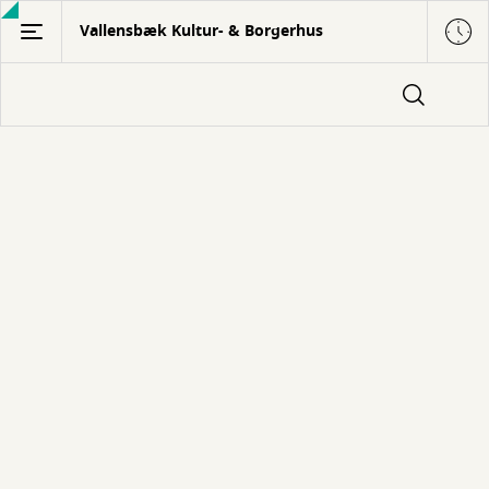
Gå
Vallensbæk Kultur- & Borgerhus
til
hovedindhold