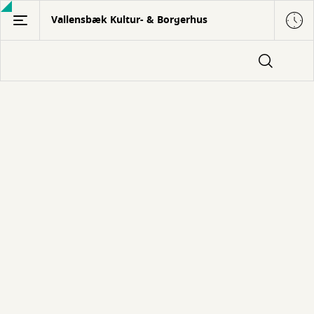
Gå
Vallensbæk Kultur- & Borgerhus
til
hovedindhold