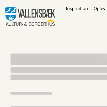
Gå
Inspiration
Oplev
til
hovedindhold