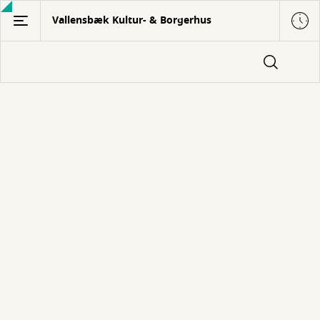
Gå
Vallensbæk Kultur- & Borgerhus
til
hovedindhold