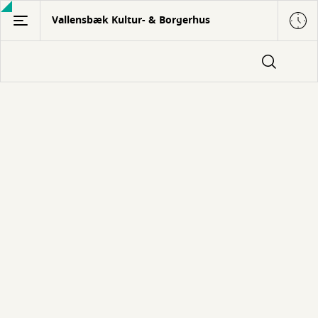
Gå
Vallensbæk Kultur- & Borgerhus
til
hovedindhold