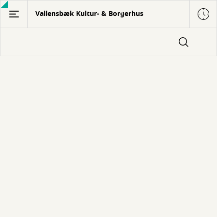
Gå
Vallensbæk Kultur- & Borgerhus
til
hovedindhold