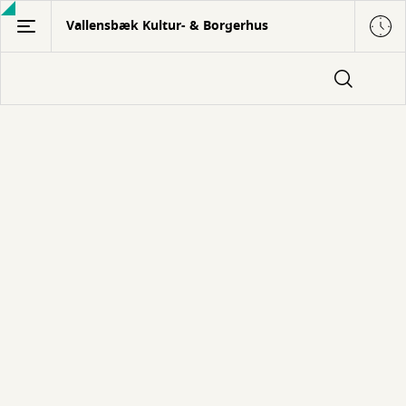
Gå
Vallensbæk Kultur- & Borgerhus
til
hovedindhold