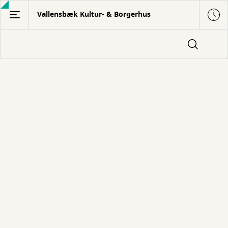
Gå
Vallensbæk Kultur- & Borgerhus
til
hovedindhold