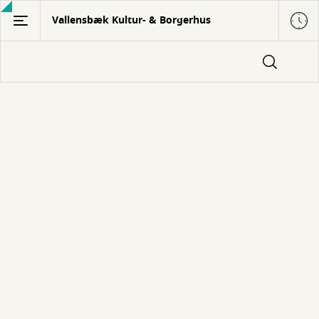
Gå
Vallensbæk Kultur- & Borgerhus
til
hovedindhold