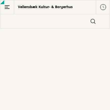
Gå
Vallensbæk Kultur- & Borgerhus
til
hovedindhold