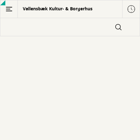
Gå
Vallensbæk Kultur- & Borgerhus
til
hovedindhold