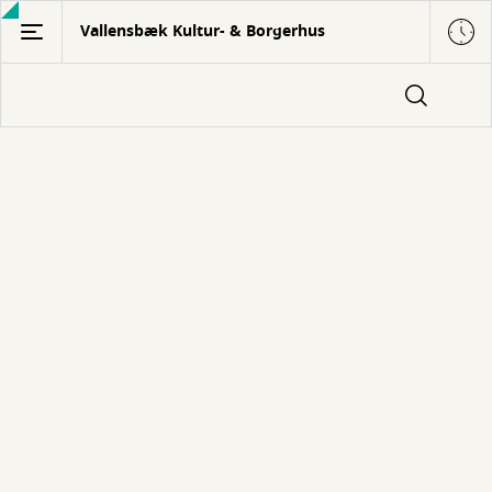
Gå
Vallensbæk Kultur- & Borgerhus
til
hovedindhold