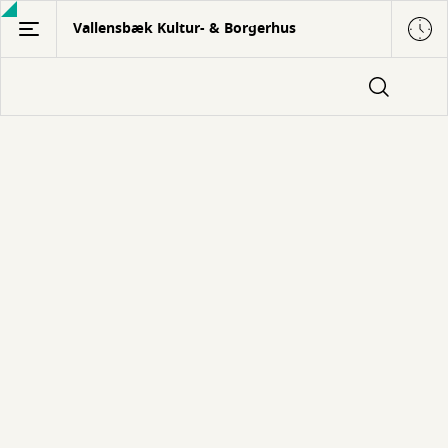
Gå
Vallensbæk Kultur- & Borgerhus
til
hovedindhold