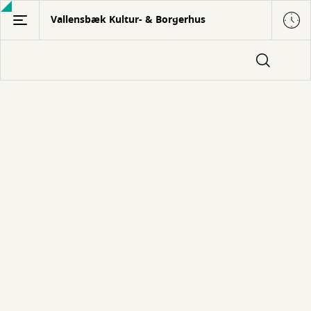
Gå
Vallensbæk Kultur- & Borgerhus
til
hovedindhold