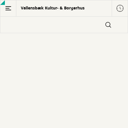
Gå
Vallensbæk Kultur- & Borgerhus
til
hovedindhold