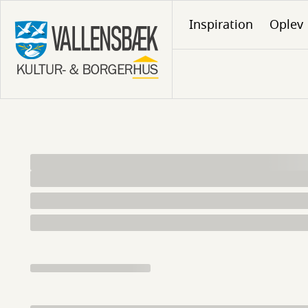
Gå
Inspiration
Oplev
til
hovedindhold