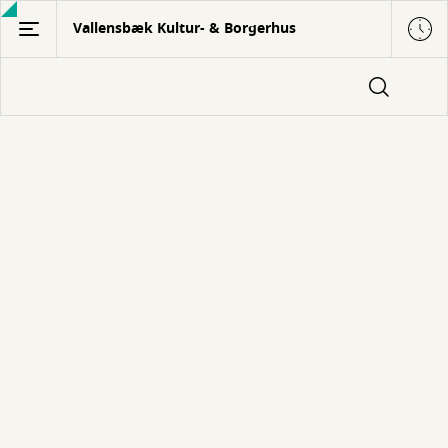
Gå
Vallensbæk Kultur- & Borgerhus
til
hovedindhold