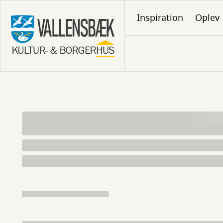
Gå
Inspiration
Oplev
til
hovedindhold