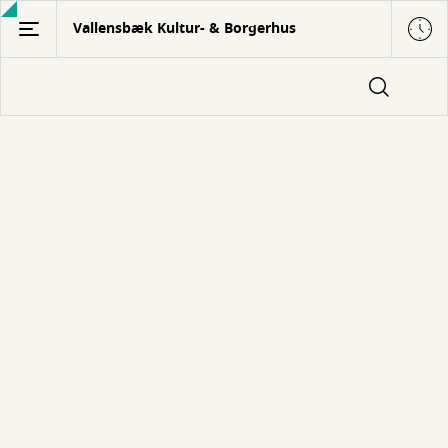
Gå
Vallensbæk Kultur- & Borgerhus
til
hovedindhold