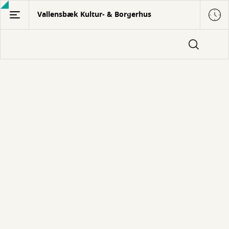
Gå
Vallensbæk Kultur- & Borgerhus
til
hovedindhold