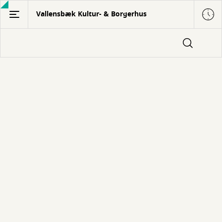
Gå
Vallensbæk Kultur- & Borgerhus
til
hovedindhold