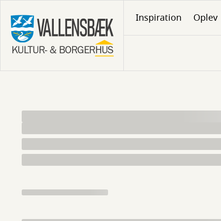
Gå
Inspiration
Oplev
til
hovedindhold