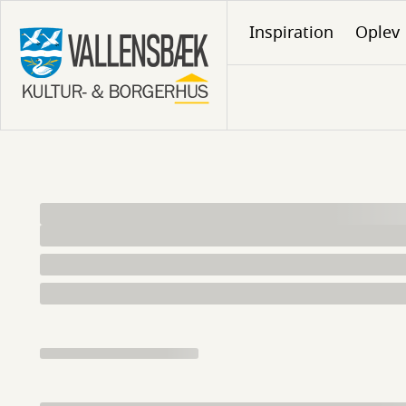
Gå
Inspiration
Oplev
til
hovedindhold