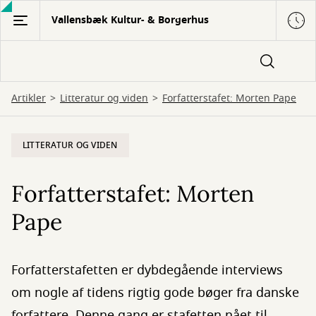
Gå
Vallensbæk Kultur- & Borgerhus
til
hovedindhold
Artikler
Litteratur og viden
Forfatterstafet: Morten Pape
LITTERATUR OG VIDEN
Forfatterstafet: Morten
Pape
Forfatterstafetten er dybdegående interviews
om nogle af tidens rigtig gode bøger fra danske
forfattere. Denne gang er stafetten nået til