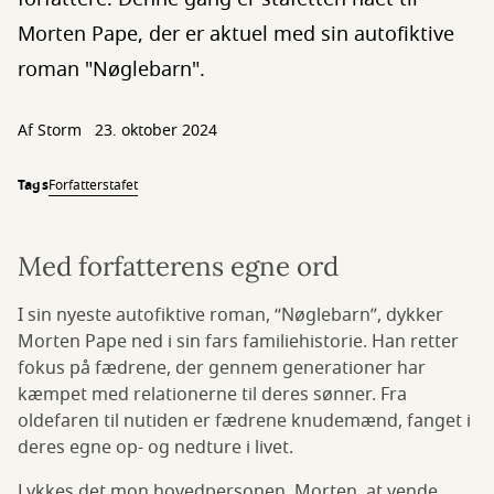
Morten Pape, der er aktuel med sin autofiktive
roman "Nøglebarn".
Af
Storm
23. oktober 2024
Tags
Forfatterstafet
Med forfatterens egne ord
I sin nyeste autofiktive roman,
“Nøglebarn”, dykker
Morten Pape ned i sin fars familiehistorie. Han retter
fokus på fædrene, der gennem generationer har
kæmpet med relationerne til deres sønner. Fra
oldefaren til nutiden er fædrene knudemænd, fanget i
deres egne op- og nedture i livet.
Lykkes det mon hovedpersonen, Morten, at vende