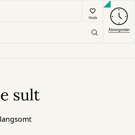
Husk
Åbningstider
e sult
n langsomt