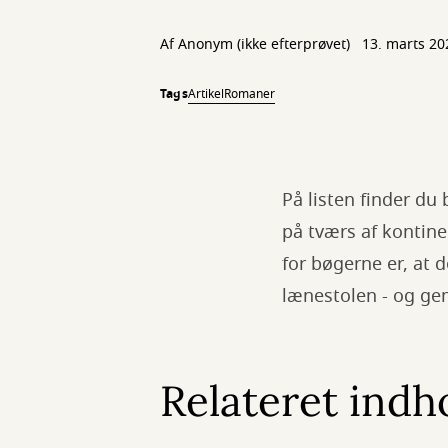
Af
Anonym (ikke efterprøvet)
13. marts 20
Tags
Artikel
Romaner
På listen finder du
på tværs af kontinen
for bøgerne er, at 
lænestolen - og ge
Relateret indh