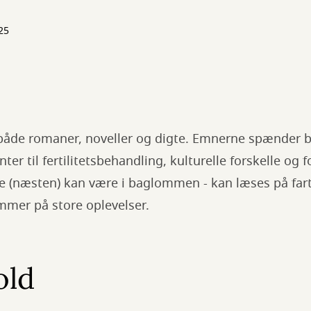
25
 både romaner, noveller og digte. Emnerne spænder b
ter til fertilitetsbehandling, kulturelle forskelle og
de (næsten) kan være i baglommen - kan læses på farte
mmer på store oplevelser.
old