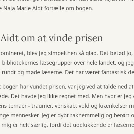
e Naja Marie Aidt fortælle om bogen.
Aidt om at vinde prisen
mineret, blev jeg simpelthen så glad. Det betød jo, 
bibliotekernes læsegrupper over hele landet, og jeg
se rundt og møde læserne. Det har været fantastisk de
at bogen har vundet prisen, var jeg ved at falde ned af
de. Det havde jeg ikke regnet med. Men hvor er jeg g
ns temaer - traumer, venskab, vold og krænkelser m
mange mennesker. Jeg er dybt taknemmelig og berørt 
 mig er helt særlig, fordi det udelukkende er læsern