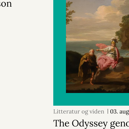
son
Litteratur og viden
03. au
The Odyssey geno