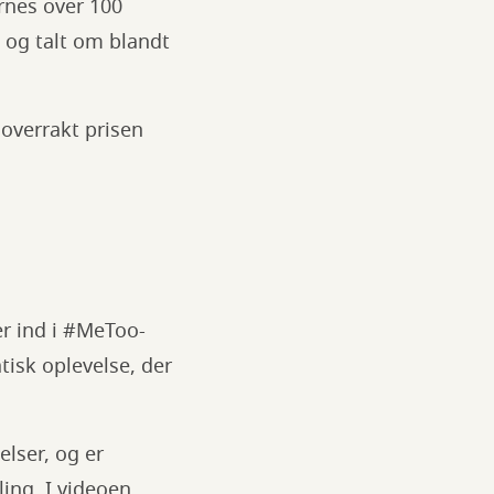
ernes over 100
og talt om blandt
 overrakt prisen
er ind i #MeToo-
tisk oplevelse, der
lser, og er
ling. I videoen