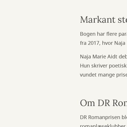
Markant st
Bogen har flere para
fra 2017, hvor Naja
Naja Marie Aidt deb
Hun skriver poetis
vundet mange priser
Om DR Rom
DR Romanprisen blev 
romanlæseklubber, 