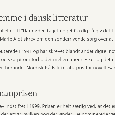
emme i dansk litteratur
lleller til "Har døden taget noget fra dig så giv det t
 Marie Aidt skrev om den sønderrivende sorg over at
uterede i 1991 og har skrevet blandt andet digte, no
k og skarpt om forholdet mellem mennesker og det m
, herunder Nordisk Råds litteraturpris for novellesa
anprisen
indstiftet i 1999. Prisen er helt særlig ved, at det e
der afgør, hvilken bog der vinder. De nominerede væl