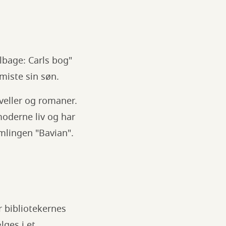
ilbage: Carls bog"
 miste sin søn.
veller og romaner.
oderne liv og har
mlingen "Bavian".
r bibliotekernes
ges i et