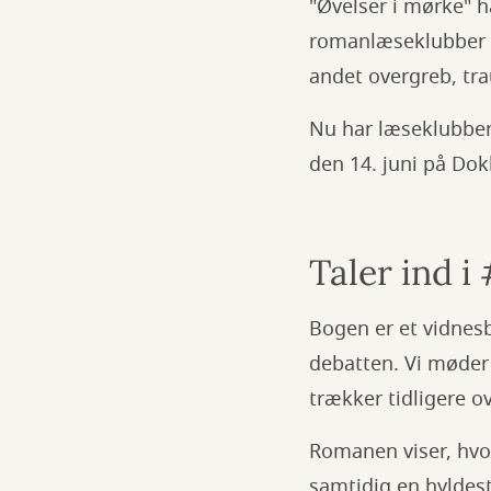
"Øvelser i mørke" h
romanlæseklubber 
andet overgreb, tr
Nu har læseklubbern
den 14. juni på Dok
Taler ind 
Bogen er et vidnes
debatten. Vi møder 
trækker tidligere o
Romanen viser, hvo
samtidig en hyldest