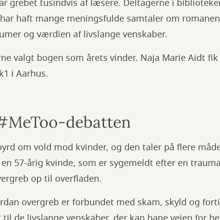
ar grebet tusindvis af læsere. Deltagerne i bibliotek
har haft mange meningsfulde samtaler om romanen 
aumer og værdien af livslange venskaber.
e valgt bogen som årets vinder. Naja Marie Aidt fik
k1 i Aarhus.
i #MeToo-debatten
byrd om vold mod kvinder, og den taler på flere måd
en 57-årig kvinde, som er sygemeldt efter en trauma
vergreb op til overfladen.
rdan overgreb er forbundet med skam, skyld og fortie
 til de livslange venskaber, der kan bane vejen for he