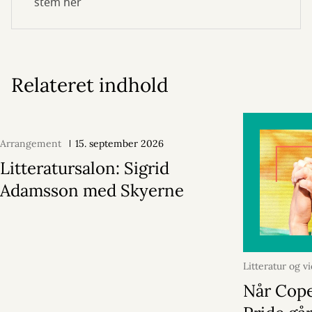
stem her
Relateret indhold
Arrangement
15. september 2026
Litteratursalon: Sigrid
Adamsson med Skyerne
Litteratur og v
august 2026
Når Cop