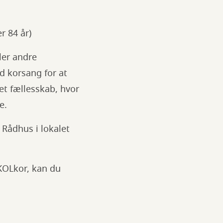
er 84 år)
ler andre
d korsang for at
et fællesskab, hvor
e.
 Rådhus i lokalet
 KOLkor, kan du