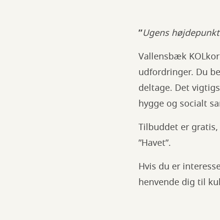
”
Ugens højdepunkt 
Vallensbæk KOLkor 
udfordringer. Du be
deltage. Det vigtig
hygge og socialt s
Tilbuddet er gratis
”Havet”.
Hvis du er interess
henvende dig til k