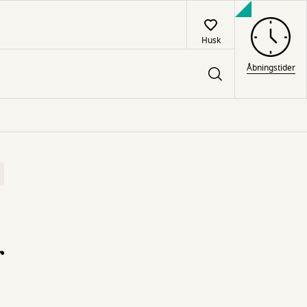
Husk
Åbningstider
r