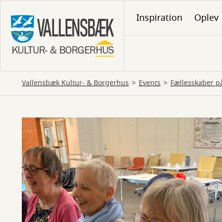
Gå
Inspiration
Oplev
til
hovedindhold
Vallensbæk Kultur- & Borgerhus
Events
Fællesskaber p