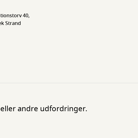
tionstorv 40,
æk Strand
ller andre udfordringer.