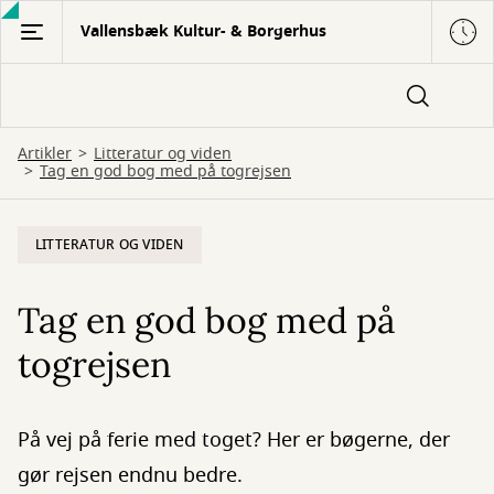
Gå
Vallensbæk Kultur- & Borgerhus
til
hovedindhold
Artikler
Litteratur og viden
Tag en god bog med på togrejsen
LITTERATUR OG VIDEN
Tag en god bog med på
togrejsen
På vej på ferie med toget? Her er bøgerne, der
gør rejsen endnu bedre.